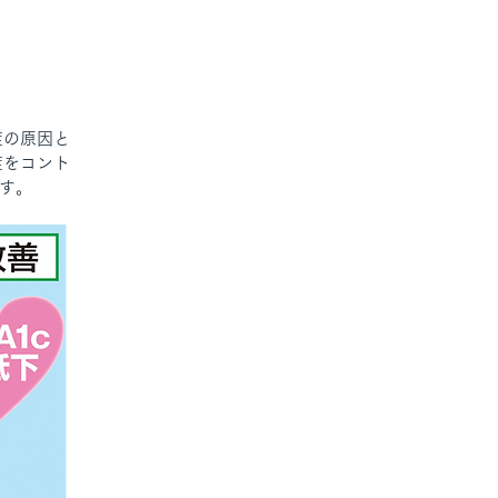
症の原因と
症をコント
す。