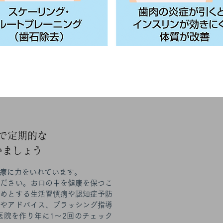
院で定期的な
いましょう
療に力をいれています。
ください。お口の中を健康を保つこ
じめとする生活習慣病や認知症予防
アやアドバイス、ブラッシング指導
医院を作り年に1～2回のチェック